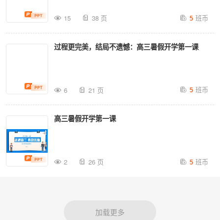
班币
15
38 页
5
过程更完美，结局不遗憾：高三暑假开学第一课
班币
6
21 页
5
高三暑假开学第一课
班币
2
26 页
5
加载更多