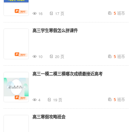
班币
16
17 页
5
高三学生寒假怎么拼课件
班币
10
20 页
5
高三一模二模三模哪次成绩最接近高考
班币
4
19 页
5
高三寒假攻略班会