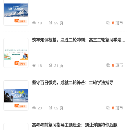
班币
18
29 页
8
筑牢知识根基，决胜二轮冲刺：高三二轮复习学法指
导，回归课本
班币
16
31 页
8
坚守百日微光，成就二轮锋芒：二轮学法指导
班币
20
32 页
8
高考考前复习指导主题班会：别让浮躁拖你后腿