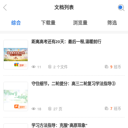
文档列表
综合
下载量
浏览量
筛选
距离高考还有20天：最后一程,温暖前行
班币
11
2 个文件
9
守住细节，二轮提分：高三二轮复习学法指导③
班币
18
27 页
7
学习方法指导：克服“高原现象”