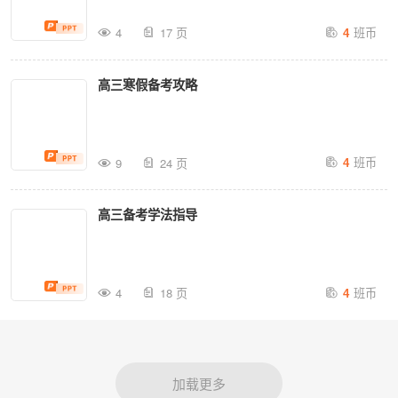
班币
4
17 页
4
高三寒假备考攻略
班币
9
24 页
4
高三备考学法指导
班币
4
18 页
4
加载更多