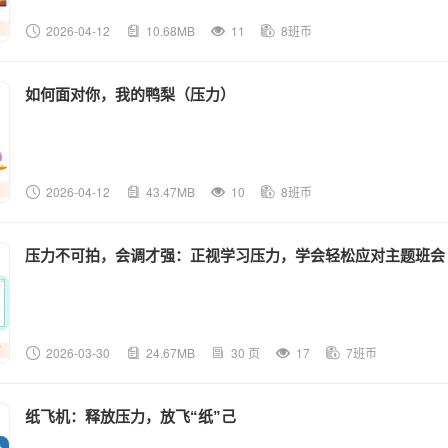
2026-04-12
10.68MB
11
8班币
如何面对你，我的鸭梨（压力）
2026-04-12
43.47MB
10
8班币
压力不可拍，会调才强：正视学习压力，学会轻松应对主题班会
2026-03-30
24.67MB
30 页
17
7班币
纸飞机：释放压力，放飞“纸”己