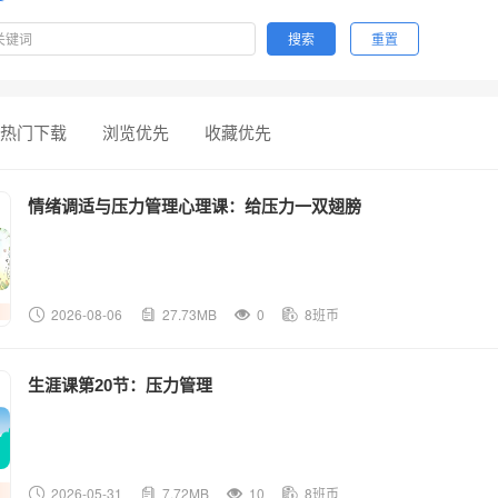
搜索
重置
热门下载
浏览优先
收藏优先
情绪调适与压力管理心理课：给压力一双翅膀
2026-08-06
27.73MB
0
8班币
生涯课第20节：压力管理
2026-05-31
7.72MB
10
8班币