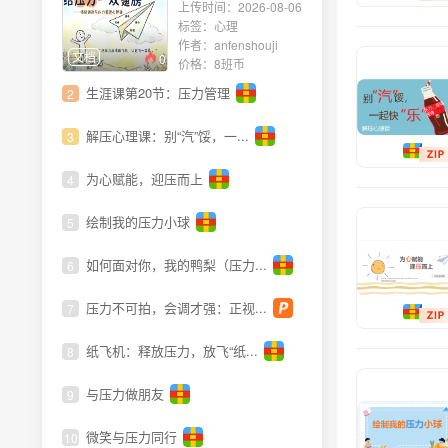
上传时间：2026-08-06
标签：心理
政策文件
作者：anfenshouji
文档
0
价格：8班币
心理开学第一课
生涯课第20节：压力管理
2
心理委员
解压心理课：别“汽”馁，一...
3
心理讲座
为心赋能，迎压而上
4
心理测量
绘制我的压力小球
5
心理团辅
如何面对你，我的鸭梨（压力...
6
学习心理
压力不可拍，会调才强：正视...
7
心理活动
纸飞机：释放压力，放飞“纸...
8
各类心理文档
与压力做朋友
9
心理社团
微笑与压力同行
10