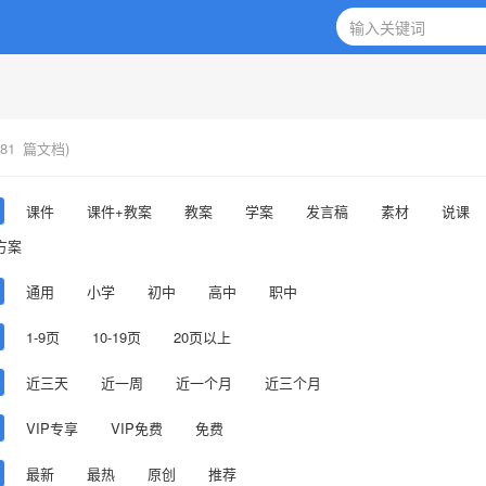
81
篇文档)
课件
课件+教案
教案
学案
发言稿
素材
说课
方案
通用
小学
初中
高中
职中
1-9页
10-19页
20页以上
近三天
近一周
近一个月
近三个月
VIP专享
VIP免费
免费
最新
最热
原创
推荐