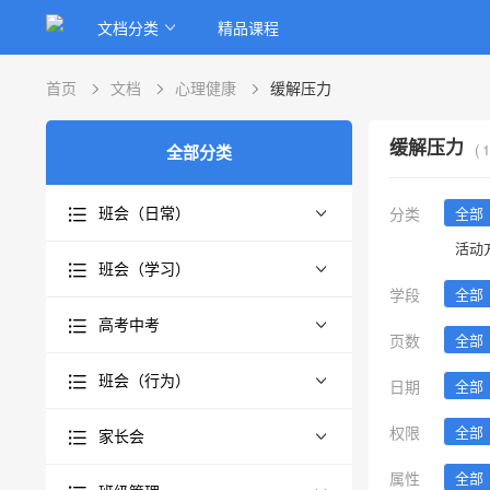
文档分类
精品课程
首页
文档
心理健康
缓解压力
缓解压力
(
1
全部分类
班会（日常）
分类
全部
活动
班会（学习）
学段
全部
高考中考
页数
全部
班会（行为）
日期
全部
权限
全部
家长会
属性
全部