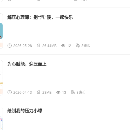
解压心理课：别“汽”馁，一起快乐
2026-05-28
26.44MB
12
8班币
为心赋能，迎压而上
2026-04-13
23MB
13
8班币
绘制我的压力小球