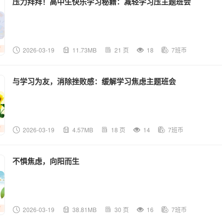
压力拜拜！高中生快乐学习秘籍：减轻学习压主题班会
2026-03-19
11.73MB
21 页
18
7班币
与学习为友，消除挫败感：缓解学习焦虑主题班会
2026-03-19
4.57MB
18 页
14
7班币
不惧焦虑，向阳而生
2026-03-19
38.81MB
30 页
16
7班币